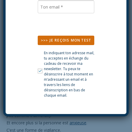
Il favorise une meilleure
santé mentale
.
Que ressens-tu quand tu écris sans chercher à aller bien ?
Exemple concret :
Tu es triste.
>>> JE REÇOIS MON TEST
Tu l’écris.
Puis tu ajoutes une chose soutenante.
En indiquant ton adresse mail,
tu acceptes en échange du
Les deux coexistent.
cadeau de recevoir ma
newsletter. Tu peux te
Lutter contre le biais de
désinscrire à tout moment en
m’adressant un email et à
négativité et la rumination
travers les liens de
désinscription en bas de
mentale
chaque email.
Le cerveau hypersensible repère vite ce qui ne va pas (ou
pas comme il aimerait).
Et encore plus si la personne est
anxieuse
.
C’est une forme de vigilance.