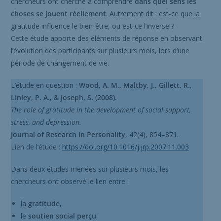
chercheurs ont cherché à comprendre
dans quel sens les
choses se jouent réellement
. Autrement dit : est-ce que la
gratitude influence le bien-être, ou est-ce l’inverse ?
Cette étude apporte des éléments de réponse en observant
l’évolution des participants sur plusieurs mois, lors d’une
période de changement de vie.
L’étude en question :
Wood, A. M., Maltby, J., Gillett, R.,
Linley, P. A., & Joseph, S. (2008).
The role of gratitude in the development of social support,
stress, and depression.
Journal of Research in Personality
, 42(4), 854–871.
Lien de l’étude :
https://doi.org/10.1016/j.jrp.2007.11.003
Dans deux études menées sur plusieurs mois, les
chercheurs ont observé le lien entre :
la
gratitude
,
le
soutien social perçu
,