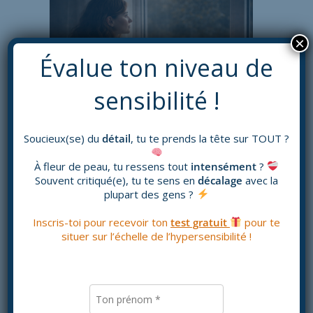
×
Évalue ton niveau de
sensibilité !
Soucieux(se) du
détail
, tu te prends la tête sur TOUT ?
Mais à condition de bien l’utiliser.
À fleur de peau, tu ressens tout
intensément
?
Prendre du recul émotionnel
Souvent critiqué(e), tu te sens en
décalage
avec la
plupart des gens ?
sans se couper de ce que l’on
ressent
Inscris-toi pour recevoir ton
test gratuit
pour te
situer sur l’échelle de l’hypersensibilité !
Un journal de gratitude n’est pas un outil de déni.
Il n’est pas là pour effacer l’émotion.
Au contraire, il aide à la traverser avec plus de douceur.