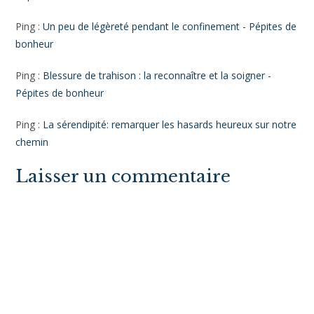
CET ARTICLE A 9
COMMENTAIRES
Ping :
Hypersensible : 4 astuces pour relativiser -
Ping :
4 clés pour calmer le tourbillon des pensées -
Ping :
Apprendre à vivre dans le présent : le pouvoir du lâcher
prise - Pépites de bonheur
Ping :
Que faire face à une émotion désagréable ? - Pépites
de bonheur
Ping :
Comment vivre sereinement son hypersensibilité en
couple ? - Pépites de bonheur
Ping :
Booster sa mémoire : 12 actions simples et efficaces -