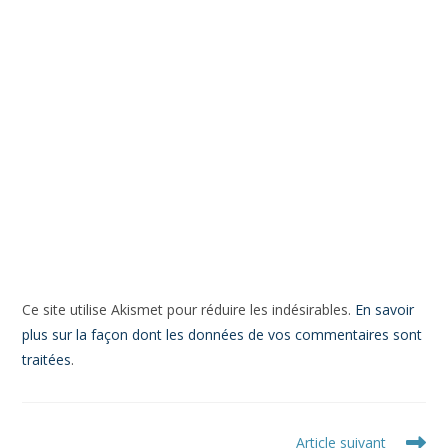
Pépites de bonheur
Ping :
Un peu de légèreté pendant le confinement - Pépites de
bonheur
Ping :
Blessure de trahison : la reconnaître et la soigner -
Pépites de bonheur
Ping :
La sérendipité: remarquer les hasards heureux sur notre
chemin
Laisser un commentaire