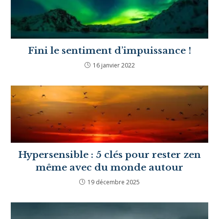
Article suivant
La sérendipité
VOUS DEVRIEZ ÉGALEMENT
AIMER
Maquillage et confiance en soi : alliés
ou ennemis ?
10 juillet 2025