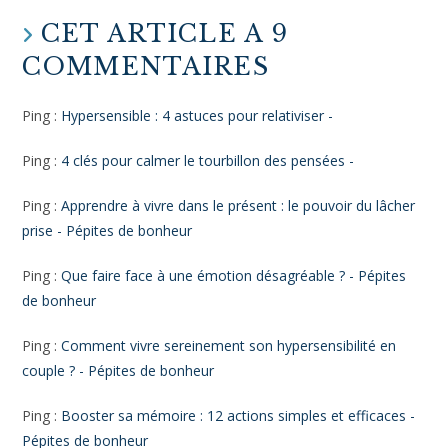
Si cet article t’a plu, partage-le sur Pinterest !
Merci
Il te suffit de passer ta souris au dessus de l’image et
de cliquer sur le logo Pinterest
.
«
Sharing is caring
»
ÉTIQUETTES
:
RELAXATION HYPNOSE MÉDITATION