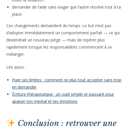
Tu peux également t’entraîner à :
demander avant de conseiller ;
exprimer tes besoins sans attendre qu’ils soient devinés ;
poser une limite sans te justifier pendant vingt minutes ;
tolérer que l’autre soit temporairement déçu, triste ou
contrarié ;
écouter sans te précipiter pour réparer ;
reconnaître une erreur sans prendre la responsabilité de
toute la situation ;
demander de l’aide sans exiger que l’autre résolve tout à ta
place.
Ces changements demandent du temps. Le but n’est pas
d’adopter immédiatement un comportement parfait — ce qui
deviendrait un nouveau piège — mais de repérer plus
rapidement lorsque les responsabilités commencent à se
mélanger.