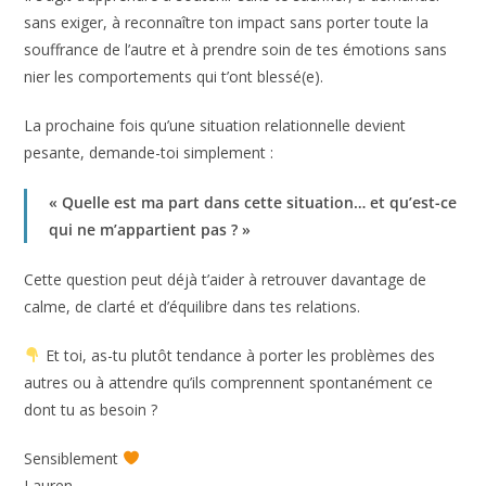
Dans le premier, tu portes trop. Tu te sens responsable de
résoudre les problèmes, de faire disparaître les émotions
difficiles et de maintenir tout le monde en équilibre.
Dans le second, tu peux attendre de l’autre qu’il devine tes
besoins, te rassure ou fasse disparaître ton propre mal-être.
Sortir de ces mécanismes ne consiste ni à devenir
indifférent(e), ni à tout gérer seul(e).
Il s’agit d’apprendre à soutenir sans te sacrifier, à demander
sans exiger, à reconnaître ton impact sans porter toute la
souffrance de l’autre et à prendre soin de tes émotions sans
nier les comportements qui t’ont blessé(e).
La prochaine fois qu’une situation relationnelle devient
pesante, demande-toi simplement :
« Quelle est ma part dans cette situation… et qu’est-ce