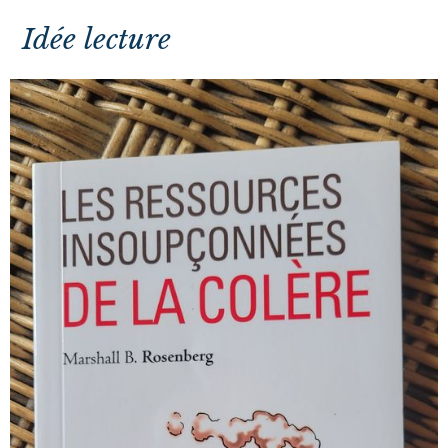
hypersensibilité une force ?
La Pause Sensible – Le rendez-vous bi-hebdomadaire des
esprits intenses
Ateliers en ligne :
–
Hypersensible : apaiser les conflits sans t’écraser ni exploser
–
Ecriture thérapeutique libératrice
–
Se libérer des rumination, du stress et de l’anxiété
Idée lecture