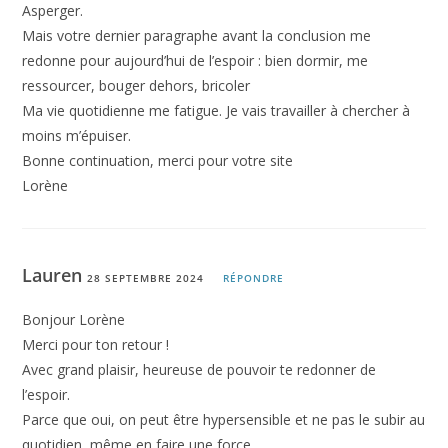
COMMENTAIRES
Ping :
5 techniques détaillées pour maîtriser ses émotions -
Pépites de bonheur
Lorène
19 SEPTEMBRE 2024
RÉPONDRE
Bonjour,
Juste un petit message : je suis hypersensible. Je l’ai
découvert lors d’un épisode de dépression suite à un
surmenage. Depuis j’ai vraiment du mal à vivre car je me
fait submergée par mes émotions. J’ai aussi plusieurs
caractéristiques d’autiste Asperger.
Mais votre dernier paragraphe avant la conclusion me
redonne pour aujourd’hui de l’espoir : bien dormir, me
ressourcer, bouger dehors, bricoler
Ma vie quotidienne me fatigue. Je vais travailler à chercher à
moins m’épuiser.