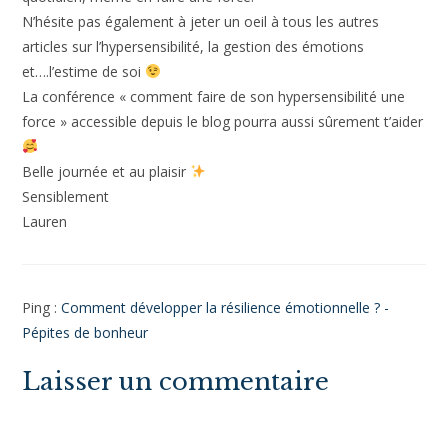
Bonne continuation, merci pour votre site
Lorène
Lauren
28 SEPTEMBRE 2024
RÉPONDRE
Bonjour Lorène
Merci pour ton retour !
Avec grand plaisir, heureuse de pouvoir te redonner de
l’espoir.
Parce que oui, on peut être hypersensible et ne pas le subir
au quotidien, même en faire une force.
N’hésite pas également à jeter un oeil à tous les autres
articles sur l’hypersensibilité, la gestion des émotions
et….l’estime de soi
La conférence « comment faire de son hypersensibilité une
force » accessible depuis le blog pourra aussi sûrement
t’aider