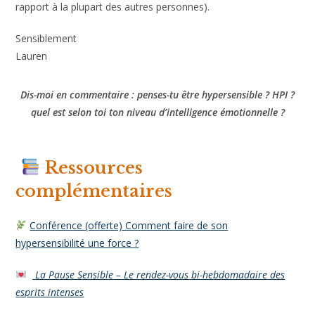
Puis d’apprendre à gérer ses émotions et à se sentir plus
serein dans ses relations.
Bien
se connaître et s’accepter
tel qu’on est permet en
effet de prendre en compte ses caractéristiques
personnelles dans ses choix du quotidien. Mais aussi d’être
en mesure de les expliquer aux personnes de son
entourage. Sans négliger de
s’entourer autant que
possible de personnes compréhensives
et bienveillantes
qui sauront accueillir la différence que représente
l’hypersensibilité et/ou le HPI (par rapport à la plupart des
autres personnes).
Sensiblement
Lauren
Dis-moi en commentaire : penses-tu être hypersensible ? HPI
? quel est selon toi ton niveau d’intelligence émotionnelle ?