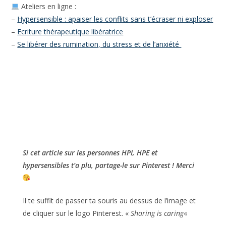
Ressources
complémentaires
Conférence (offerte) Comment faire de son
hypersensibilité une force ?
La Pause Sensible – Le rendez-vous bi-hebdomadaire des
esprits intenses
Ateliers en ligne :
–
Hypersensible : apaiser les conflits sans t’écraser ni
exploser
–
Ecriture thérapeutique libératrice
–
Se libérer des rumination, du stress et de l’anxiété