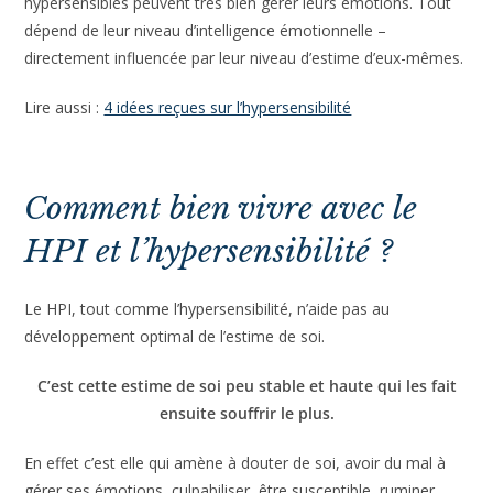
il y a autant de haut potentiel qu’il y a d’individus
.
×
Évalue ton niveau de
Cathy Assenheim (
neuropsychologue
)
sensibilité !
Néanmoins, malgré l’intensité émotionnelle, HPI comme
hypersensibles peuvent très bien gérer leurs émotions. Tout
dépend de leur niveau d’intelligence émotionnelle –
Soucieux(se) du
détail
, tu te prends la tête sur TOUT ?
directement influencée par leur niveau d’estime d’eux-
mêmes.
À fleur de peau, tu ressens tout
intensément
?
Souvent critiqué(e), tu te sens en
décalage
avec la
plupart des gens ?
Lire aussi :
4 idées reçues sur l’hypersensibilité
Inscris-toi pour recevoir ton
test gratuit
pour te
situer sur l’échelle de l’hypersensibilité !
Comment bien vivre avec le
HPI et l’hypersensibilité ?