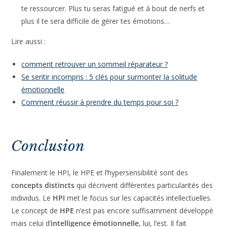
important de côtoyer des personnes bienveillantes qui
t’acceptent comme tu es. Ces personnes peuvent
t’apporter du soutien et de la motivation. Par exemple en
tant qu’hypersensible tu peux rejoindre la
communauté
Eclosion
.
Prends soin de toi
, de ta santé physique et mentale.
Fais de l’exercice régulièrement, mange sainement et
dors suffisamment. Prends aussi le temps de te
détendre et de te ressourcer. Plus tu seras fatigué et à
bout de nerfs et plus il te sera difficile de gérer tes
émotions…
Lire aussi :
comment retrouver un sommeil réparateur ?
Se sentir incompris : 5 clés pour surmonter la solitude
émotionnelle
Comment réussir à prendre du temps pour soi ?