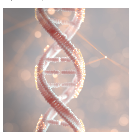
C’est un
trait de caractère
qui se manifeste par une
sensibilité aux
stimuli physiques, sociaux et émotionnels
supérieure à la moyenne.