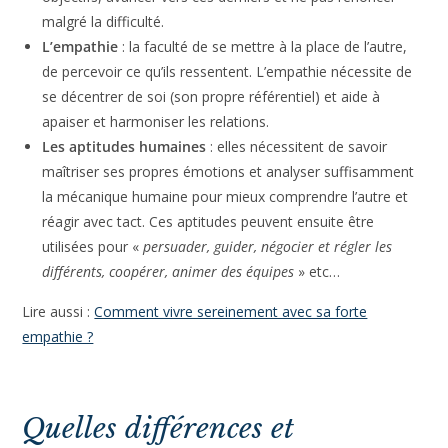
encore «
savoir différer une récompense dans la poursuite
d’un objectif
« . Enfin se remettre de plus en plus
rapidement après une perturbation émotionnelle.
La motivation
: aller puiser dans son « pourquoi » (ses
envies qui tiennent le plus à coeur) pour poser des
objectifs, avancer vers ces derniers et ne pas renoncer
malgré la difficulté.
L’empathie
: la faculté de se mettre à la place de l’autre,
de percevoir ce qu’ils ressentent. L’empathie nécessite
de se décentrer de soi (son propre référentiel) et aide à
apaiser et harmoniser les relations.
Les aptitudes humaines
: elles nécessitent de savoir
maîtriser ses propres émotions et analyser
suffisamment la mécanique humaine pour mieux
comprendre l’autre et réagir avec tact. Ces aptitudes
peuvent ensuite être utilisées pour «
persuader, guider,
négocier et régler les différents, coopérer, animer des
équipes
» etc…