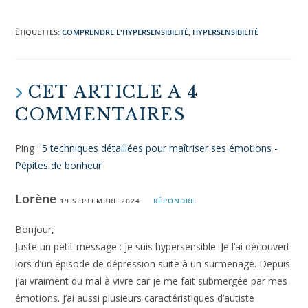
Si cet article sur les personnes HPI, HPE et
hypersensibles t’a plu, partage-le sur Pinterest !
Merci
Il te suffit de passer ta souris au dessus de l’image et
de cliquer sur le logo Pinterest. «
Sharing is caring
«
ÉTIQUETTES
:
COMPRENDRE L'HYPERSENSIBILITÉ
,
HYPERSENSIBILITÉ
CET ARTICLE A 4