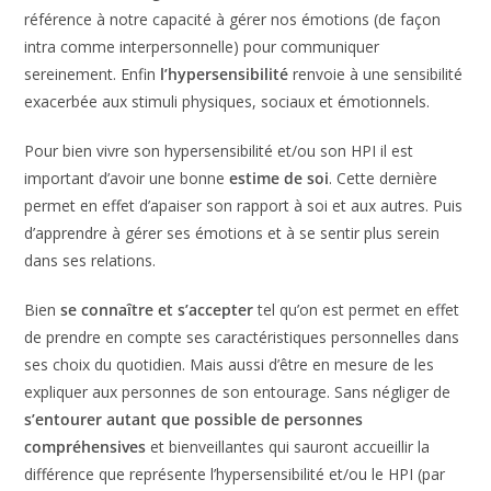
Conclusion
Finalement le HPI, le HPE et l’hypersensibilité sont des
concepts distincts
qui décrivent différentes particularités
des individus. Le
HPI
met le focus sur les capacités
intellectuelles. Le concept de
HPE
n’est pas encore
suffisamment développé mais celui d’
intelligence
émotionnelle
, lui, l’est. Il fait référence à notre capacité à
gérer nos émotions (de façon intra comme
interpersonnelle) pour communiquer sereinement. Enfin
l’hypersensibilité
renvoie à une sensibilité exacerbée aux
stimuli physiques, sociaux et émotionnels.
Pour bien vivre son hypersensibilité et/ou son HPI il est
important d’avoir une bonne
estime de soi
. Cette dernière
permet en effet d’apaiser son rapport à soi et aux autres.