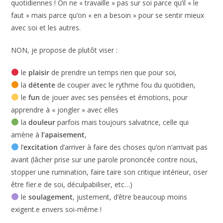
vocation à être une tâche de plus à rajouter sur la liste déjà
longue (et potentiellement lourde) de toutes les obligations
quotidiennes ! On ne « travaille » pas sur soi parce qu’il « le
>>> JE REÇOIS MON TEST
faut » mais parce qu’on « en a besoin » pour se sentir mieux
En indiquant ton adresse mail,
avec soi et les autres.
tu acceptes en échange du
cadeau de recevoir ma
NON, je propose de plutôt viser :
newsletter. Tu peux te
désinscrire à tout moment en
m’adressant un email et à
le
plaisir
de prendre un temps rien que pour soi,
travers les liens de
la
détente
de couper avec le rythme fou du quotidien,
désinscription en bas de
chaque email.
le
fun
de jouer avec ses pensées et émotions, pour
apprendre à « jongler » avec elles
la
douleur
parfois mais toujours salvatrice, celle qui
amène à
l’apaisement
,
l’
excitation
d’arriver à faire des choses qu’on n’arrivait
pas avant (lâcher prise sur une parole prononcée contre
nous, stopper une rumination, faire taire son critique
intérieur, oser être fier.e de soi, déculpabiliser, etc…)
le
soulagement
, justement, d’être beaucoup moins