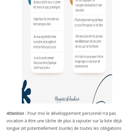
Évalue ton niveau de
sensibilité !
Soucieux(se) du
détail
, tu te prends la tête sur TOUT ?
À fleur de peau, tu ressens tout
intensément
?
Souvent critiqué(e), tu te sens en
décalage
avec la
plupart des gens ?
Inscris-toi pour recevoir ton
test gratuit
pour te
situer sur l’échelle de l’hypersensibilité !
Attention
: Pour moi le développement personnel n’a pas