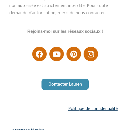
Remarque 2
: tous les contenus présents sur ce site
(textes, images, vidéos) sont protégés par des droits
d’auteur. Toute reproduction, distribution ou utilisation
non autorisée est strictement interdite. Pour toute
demande d’autorisation, merci de nous contacter.
Rejoins-moi sur les réseaux sociaux !
Contacter Lauren