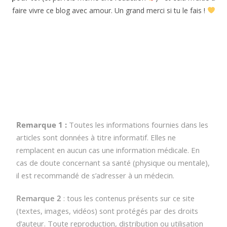
touche une toute petite commission –
sans aucun surcoût
pour toi
(et parfois même une réduction
)– et cela
m’aide à faire vivre ce blog avec amour. Un grand merci si
tu le fais !
Remarque 1 : 
Toutes les informations fournies dans 
les articles sont données à titre informatif. Elles ne 
remplacent en aucun cas une information médicale. 
En 
cas de doute concernant sa santé (physique ou 
mentale), il est recommandé de s’adresser à un 
médecin.