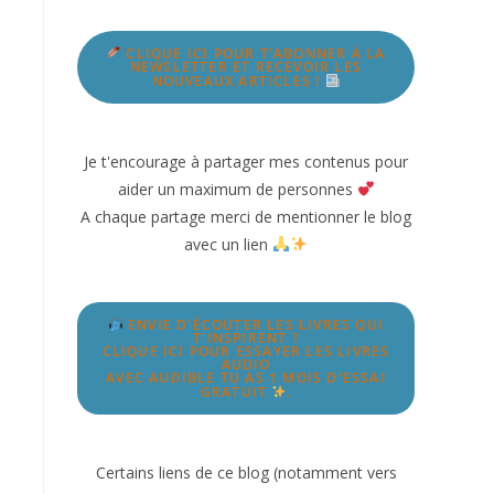
CLIQUE ICI POUR T'ABONNER À LA
NEWSLETTER ET RECEVOIR LES
NOUVEAUX ARTICLES !
Je t'encourage à partager mes contenus pour
aider un maximum de personnes
A chaque partage merci de mentionner le blog
avec un lien
ENVIE D'ÉCOUTER LES LIVRES QUI
T'INSPIRENT ?
CLIQUE ICI POUR ESSAYER LES LIVRES
AUDIO
AVEC AUDIBLE TU AS 1 MOIS D'ESSAI
GRATUIT
.
Certains liens de ce blog (notamment vers